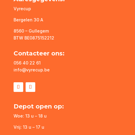
Vyrecup
Bergelen 30 A
8560 – Gullegem
BTW BE0875152212
Contacteer ons:
056 40 22 61
info@vyrecup.be
Depot open op:
Woe: 13 u – 18 u
Vrij: 13 u – 17 u